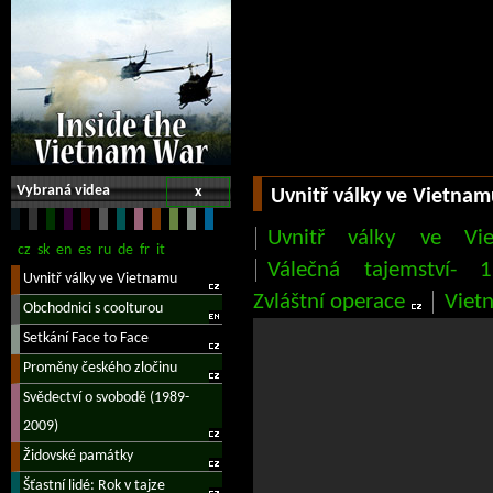
Vybraná videa
x
Uvnitř války ve Vietna
Uvnitř války ve Vi
Válečná tajemství- 
Zvláštní operace
Viet