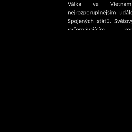
Válka ve Vietna
nejrozporuplnějším udál
Spojených států. Světov
vyčerpávajícím k
podceňovaného protivník
se kterým se americká s
vyrovnává. K nejznámě
této vleklé války patř
prostor Vietnamu. Americ
rychle získalo převahu 
migy, těžké rány ale
protiletecké obrany. T
sovětským raketovým 
patřila k nejlepším na
poslala stovky letounů 