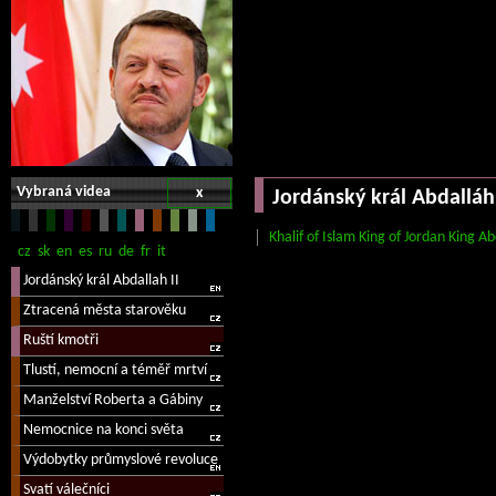
Vybraná videa
x
Jordánský král Abdalláh 
Khalif of Islam King of Jordan King Ab