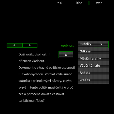
tisk
kino
web
Rubriky
x
<
>
osobnosti
Odkazy
Duší voják, okolnostmi
x
Měsíční archiv
přinucen vládnout.
Výběr tématu
Dokument o výrazné politické osobnosti
Anketa
Blízkého východu. Portrét vzdělaného
Credits
státníka s pokrokovými názory. Jakým
výzvám tento politik musí čelit? A proč
zcela přirozeně dokáže cestovat
turistickou třídou?