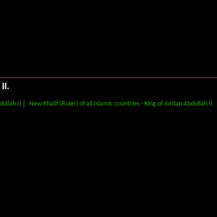
II.
dullah II
New Khalif (Ruler) of all Islamic countries - King of Jordan Abdullah II