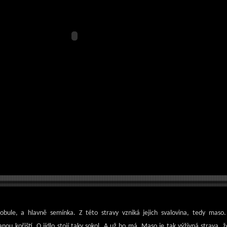
bobule, a hlavně semínka. Z této stravy vzniká jejich svalovina, tedy maso.
nou kořiští. O jídlo stojí taky sokol. A už ho má. Maso je tak výživná strava, ž