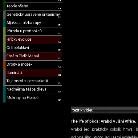
text k videu
The life of birds: Vrabci v Jižní Africe.
Vrabci jedí prakticky cokoli: hmyz, 
výživnějšího. Proto jsou sami vyhledáva