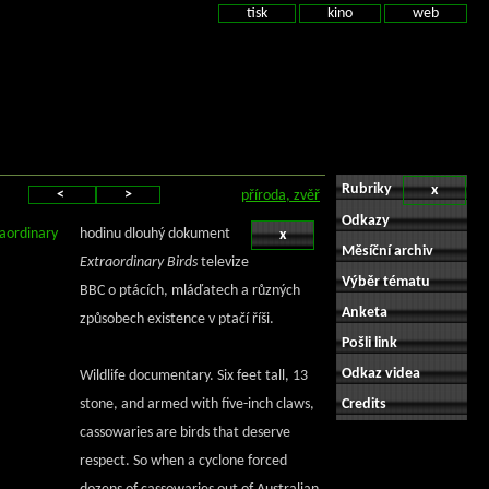
tisk
kino
web
Rubriky
x
<
>
příroda, zvěř
Odkazy
aordinary
hodinu dlouhý dokument
x
Měsíční archiv
Extraordinary Birds
televize
Výběr tématu
BBC o ptácích, mláďatech a různých
Anketa
způsobech existence v ptačí říši.
Pošli link
Odkaz videa
Wildlife documentary. Six feet tall, 13
stone, and armed with five-inch claws,
Credits
cassowaries are birds that deserve
respect. So when a cyclone forced