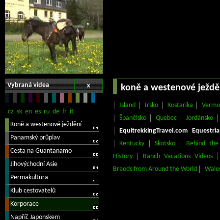
Vybraná videa
x
koně a westenové ježdě
Island
Irsko
Kostarika
Vermo
Španělsko
Quebec
Jordánsko
EquitrekkingTravel.com Equestri
Kentucky
Skotsko
Behind the
History
Ranch Vacations Videos
Breeds from Around the World
Wale