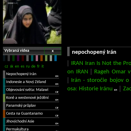
Vybraná videa
x
nepochopený Irán
IRAN Iran Is Not the P
on IRAN
Rageh Omar v
Irán - storočie bojov o
osa: Historie Iránu
Zao