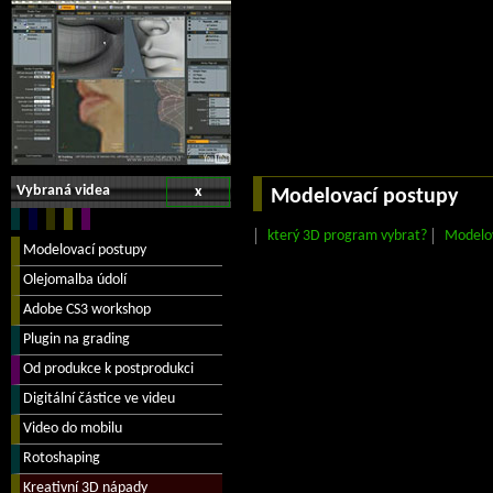
Vybraná videa
x
Modelovací postupy
který 3D program vybrat?
Modelov