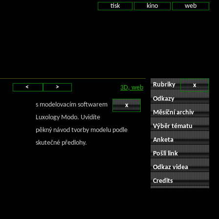
tisk
kino
web
Rubriky
x
<
>
3D, web
Odkazy
s modelovacím softwarem
x
Měsíční archiv
Luxology Modo. Uvidíte
Výběr tématu
pěkný návod tvorby modelu podle
Anketa
skutečné předlohy.
Pošli link
Odkaz videa
Credits