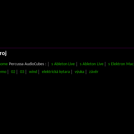
roj
nome
Percussa AudioCubes :
s Ableton Live
s Ableton Live
s Elektron Ma
emo
02
03
wind
elektrická kytara
výuka
závěr