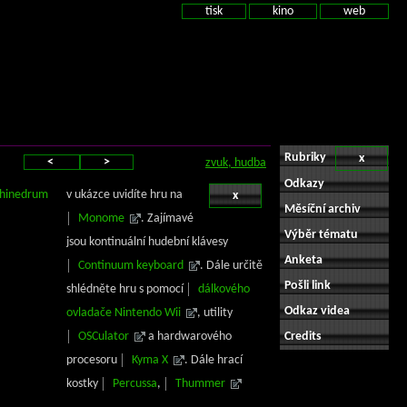
tisk
kino
web
Rubriky
x
<
>
zvuk, hudba
Odkazy
chinedrum
v ukázce uvidíte hru na
x
Měsíční archiv
Monome
. Zajímavé
Výběr tématu
jsou kontinuální hudební klávesy
Anketa
Continuum keyboard
. Dále určitě
Pošli link
shlédněte hru s pomocí
dálkového
Odkaz videa
ovladače Nintendo Wii
, utility
OSCulator
a hardwarového
Credits
procesoru
Kyma X
. Dále hrací
kostky
Percussa
,
Thummer