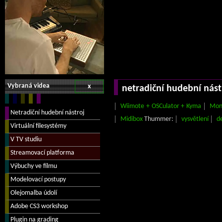
Vybraná videa
x
netradiční hudební nást
Wiimote + OSCulator + Kyma
Mo
Midibox
Thummer:
vysvětlení
d