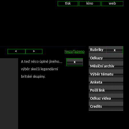
tisk
kino
web
Rubriky
x
<
>
NezaŢazeno
Odkazy
A teď něco úplně jiného...
x
Měsíční archiv
výběr skečů legendární
Výběr tématu
britské skupiny.
Anketa
Pošli link
Odkaz videa
Credits