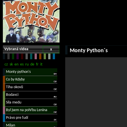
Vybraná videa
x
Monty Python´s