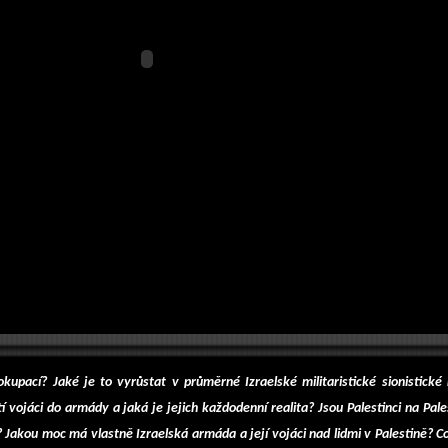
kupací? Jaké je to vyrůstat v průměrné Izraelské militaristické sionistické 
tí vojáci do armády a jaká je jejich každodenní realita? Jsou Palestinci na Pal
 Jakou moc má vlastně Izraelská armáda a její vojáci nad lidmi v Palestině? 