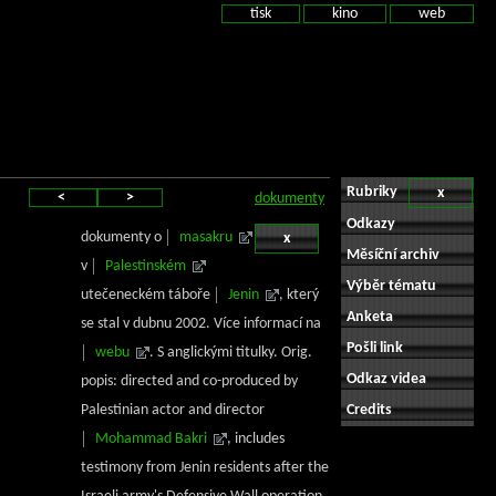
tisk
kino
web
Rubriky
x
<
>
dokumenty
Odkazy
dokumenty o
masakru
x
Měsíční archiv
v
Palestinském
Výběr tématu
utečeneckém táboře
Jenin
, který
Anketa
se stal v dubnu 2002. Více informací na
Pošli link
webu
. S anglickými titulky. Orig.
Odkaz videa
popis: directed and co-produced by
Palestinian actor and director
Credits
Mohammad Bakri
, includes
testimony from Jenin residents after the