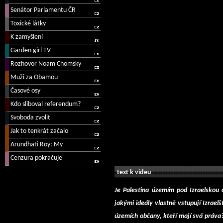
text k videu
Je Palestina územím pod Izraelskou o
jakými ideály vlastně vstupují Izraelš
územích občany, kteří mají svá práva?