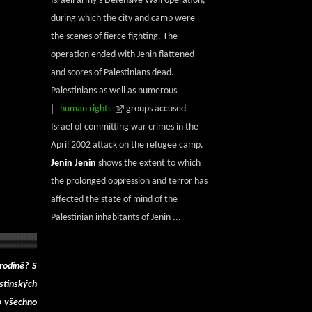
Israeli army's Defensive Wall operation,
during which the city and camp were
the scenes of fierce fighting. The
operation ended with Jenin flattened
and scores of Palestinians dead.
Palestinians as well as numerous
human rights
groups accused
Israel of committing war crimes in the
April 2002 attack on the refugee camp.
Jenin Jenin
shows the extent to which
the prolonged oppression and terror has
affected the state of mind of the
Palestinian inhabitants of Jenin ...
rodině? S
estinských
Co všechno