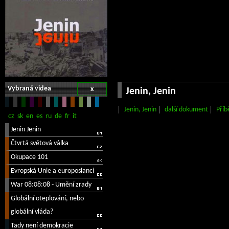
Vybraná videa
x
Jenin, Jenin
Jenin, Jenin
další dokument
Příb