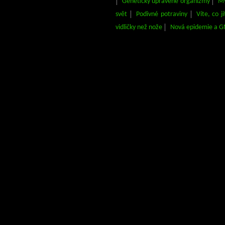
Geneticky upravené organizmy
My
svět
Podivné potraviny
Víte, co j
vidličky než nože
Nová epidemie a 