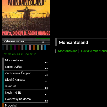
Vybraná videa
x
Monsantoland
Monsantoland
David versus Mons