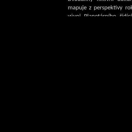
mapuje z perspektivy ro
vývoj Planetárního řídíc
mělo vzniknout k říz
celého světa. Toto centr
jiného než globální 
potýkat s možnostm
globálních klimatick
zapříčiněných sklení
Porovnejte současnost s
nám snažili předložit tzv. 
Klimaticko - tektonická 
Člověk si ve svém poslán
Ovládá počasí a používá
Blesky, povodně a h