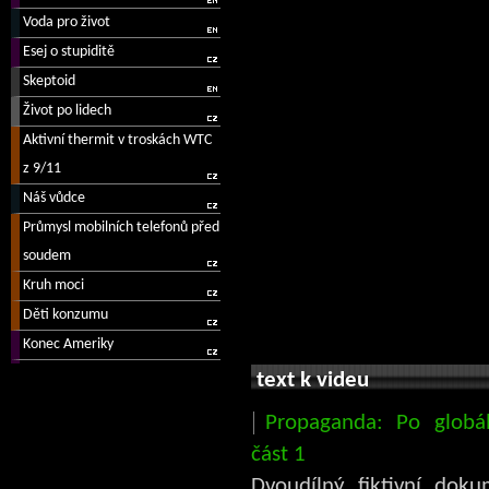
text k videu
Propaganda: Po globá
část 1
Dvoudílný fiktivní dok