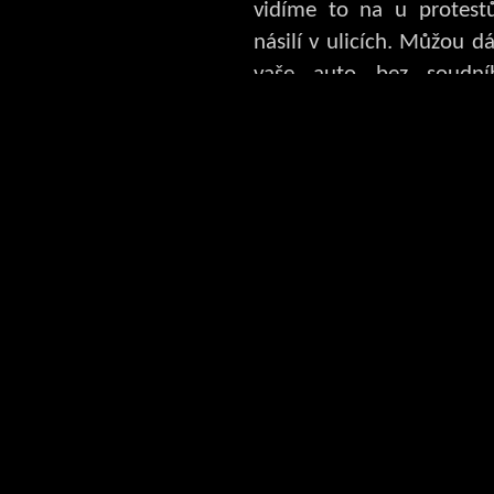
vidíme to na u protest
násilí v ulicích. Můžou d
vaše auto bez soudní
sledovat kudy jezdíte? An
oni jsou tam a sledují vá
se stalo 11. září. Říkali ž
nenávidí naší volnost a
že to chtějí dát do poř
volnost a svoboda. Vznik 
možný díky tisícům členů N
jejich varování o blížící
kolapsu.
USA už nejsou zemí sv
američané žijí v sys
miliony zbytečných vlá