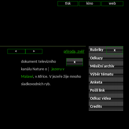
tisk
kino
web
Rubriky
x
<
>
příroda, zvěř
Odkazy
dokument televizního
x
Měsíční archiv
kanálu Nature o
jezeru v
Výběr tématu
Malawi
, v Africe. V jezeře žije mnoho
Anketa
sladkovodních ryb.
Pošli link
Odkaz videa
Credits