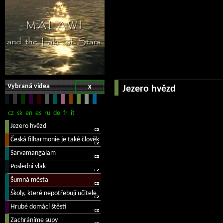
Vybraná videa
x
Jezero hvězd