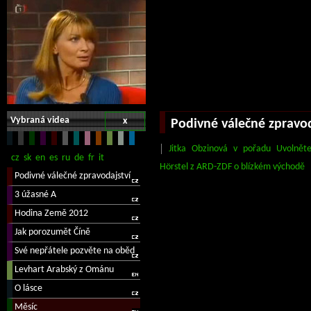
Vybraná videa
x
Podivné válečné zpravod
Jitka Obzinová v pořadu Uvolněte
Hörstel z ARD-ZDF o blízkém východě