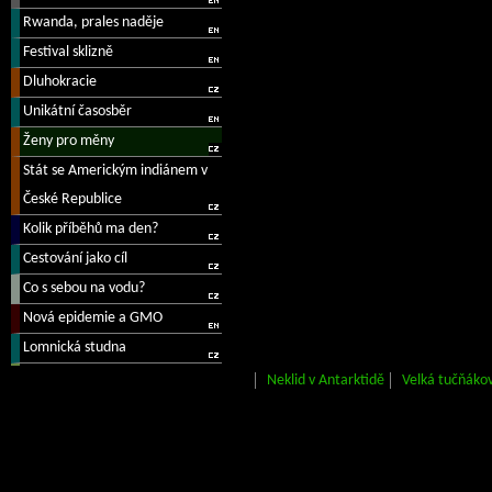
Neklid v Antarktidě
Velká tučňáko