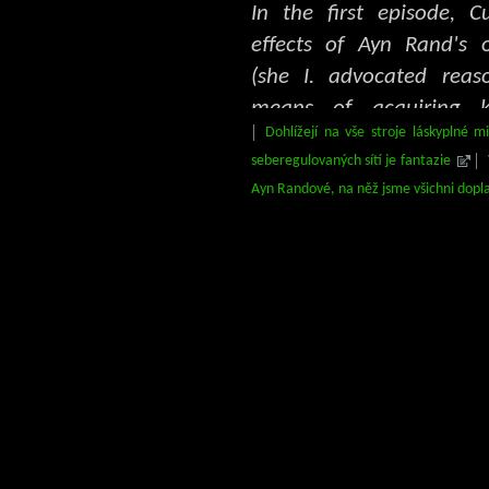
In the first episode, C
effects of Ayn Rand's o
(she I. advocated reas
means of acquiring 
Dohlížejí na vše stroje láskyplné mi
rejected all forms of faith
seberegulovaných sítí je fantazie
supported rational and 
Ayn Randové, na něž jsme všichni doplat
and rejected ethical 
condemned the initiati
force as immoral and op
of collectivism and st
supporting laissez-faire 
she believed was the on
that protected individ
American financial marke
via the influence on Ala