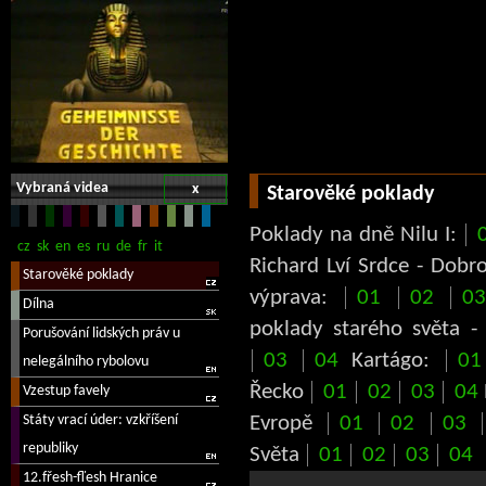
Vybraná videa
x
Starověké poklady
Poklady na dně Nilu I:
Richard Lví Srdce - Dobr
výprava:
01
02
0
poklady starého světa 
03
04
Kartágo:
01
Řecko
01
02
03
04
Evropě
01
02
03
Světa
01
02
03
04