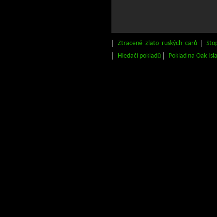
Ztracené zlato ruských carů
Sto
Hledači pokladů
Poklad na Oak Isl