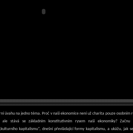
ární úvahu na jedno téma. Proč v naší ekonomice není už charita pouze osobní
, ale stává se základním konstitutivním rysem naší ekonomiky? Začnu 
ulturního kapitalismu“, dnešní převládající formy kapitalismu, a ukážu, jak s