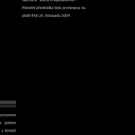
takzvaný "kulturní kapitalismus".
Původní přednáška byla pronesena na
půdě RSA 24. listopadu 2009.
m rozmarem
s jedním
e s tímtéž