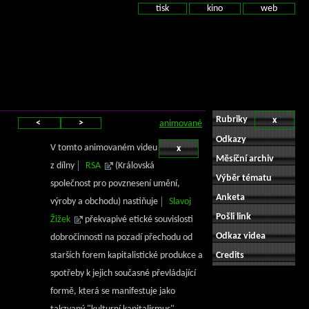
tisk
kino
web
Rubriky
x
<
>
animované
Odkazy
V tomto animovaném videu
x
Měsíční archiv
z dílny
RSA
(Královská
Výběr tématu
společnost pro povznesení umění,
Anketa
výroby a obchodu) nastiňuje
Slavoj
Pošli link
Žižek
překvapivé etické souvislosti
Odkaz videa
dobročinnosti na pozadí přechodu od
starších forem kapitalistické produkce a
Credits
spotřeby k jejich současné převládající
formě, která se manifestuje jako