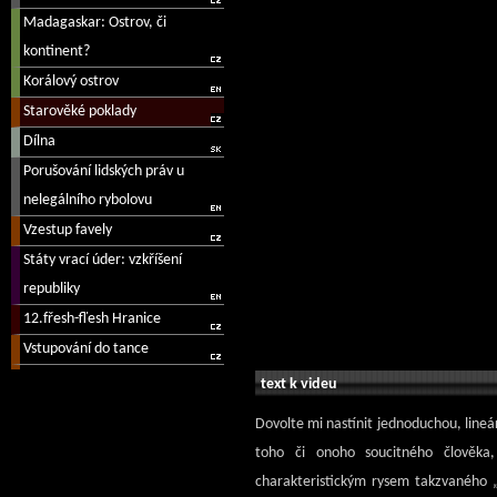
text k videu
Dovolte mi nastínit jednoduchou, line
toho či onoho soucitného člověka
charakteristickým rysem takzvaného „k