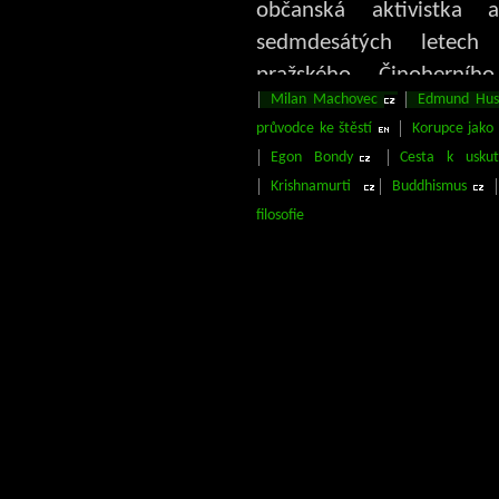
občanská aktivistka 
sedmdesátých letech
pražského Činoherníh
Milan Machovec
Edmund Huss
působila jako herečka 
průvodce ke štěstí
Korupce jako 
Známá je i z televizníc
Egon Bondy
Cesta k uskut
2002-2006 zasedala 
Krishnamurti
Buddhismus
sněmovně ČR. Podílí se 
filosofie
mnoha nadacích a
sdruženích, například 
nebo Amnesty Internatio
nasbírala přes 50000 po
k prezidentské kandidatuř
Táňa Fischerová se vyj
soběstačnosti ve 
družstevnictvím, o histor