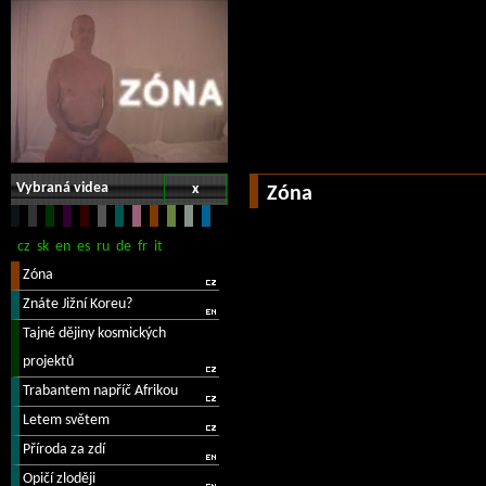
Vybraná videa
x
Zóna