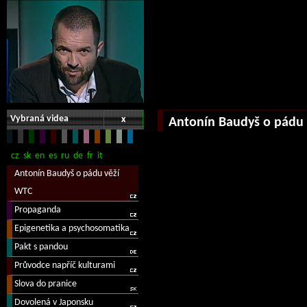
Vybraná videa
x
Antonín Baudyš o pádu