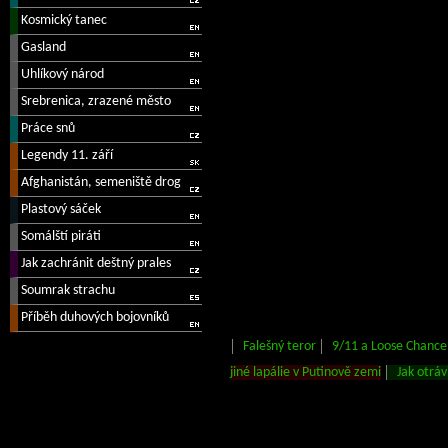
Falešný teror
9/11 a Loose Chance
jiné lapálie v Putinově zemi
Jak otráv