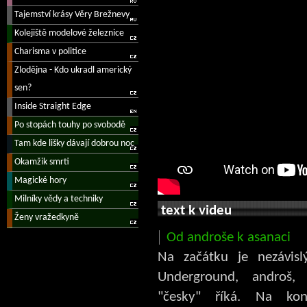
text k videu
Od androše k asanaci
Na začátku je nezávisl
Underground, androš,
"česky" říká. Na ko