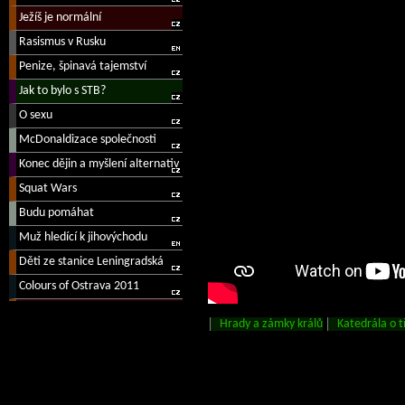
Hrady a zámky králů
Katedrála o t