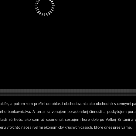
aklér, a potom som prešiel do oblasti obchodovania ako obchodník s cennými p
čného bankovníctva. A teraz sa venujem poradenskej činnosti a poskytujem pora
oblasti sú tieto: ako som už spomenul, cestujem hore dole po Veľkej Británii
iéru v týchto naozaj veľmi ekonomicky krušných časoch, ktoré dnes prežívame.