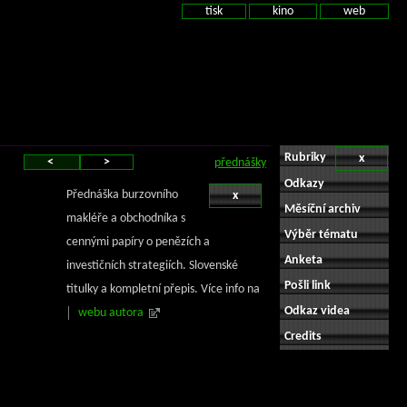
tisk
kino
web
Rubriky
x
<
>
přednášky
Odkazy
Přednáška burzovního
x
Měsíční archiv
makléře a obchodníka s
Výběr tématu
cennými papíry o penězích a
Anketa
investičních strategiích. Slovenské
Pošli link
titulky a kompletní přepis. Více info na
Odkaz videa
webu autora
Credits