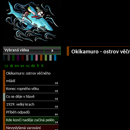
Vybraná videa
x
Okikamuro - ostrov věč