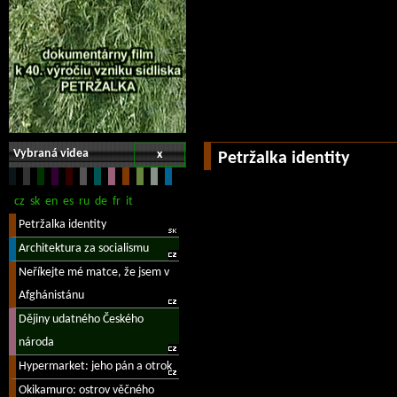
Vybraná videa
x
Petržalka identity