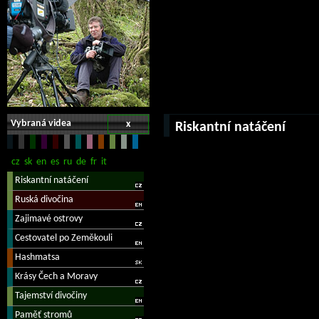
Vybraná videa
x
Riskantní natáčení