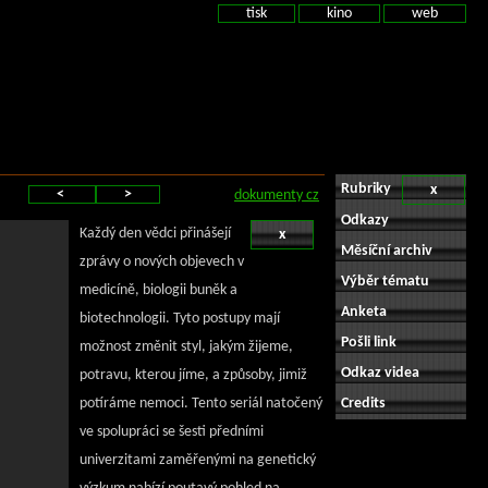
tisk
kino
web
Rubriky
x
<
>
dokumenty cz
Odkazy
Každý den vědci přinášejí
x
Měsíční archiv
zprávy o nových objevech v
Výběr tématu
medicíně, biologii buněk a
Anketa
biotechnologii. Tyto postupy mají
Pošli link
možnost změnit styl, jakým žijeme,
Odkaz videa
potravu, kterou jíme, a způsoby, jimiž
potíráme nemoci. Tento seriál natočený
Credits
ve spolupráci se šesti předními
univerzitami zaměřenými na genetický