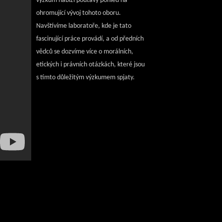
výzkum nabízí poutavý pohled na
ohromující vývoj tohoto oboru.
Navštívíme laboratoře, kde je tato
fascinující práce provádí, a od předních
vědců se dozvíme více o morálních,
etických i právních otázkách, které jsou
s tímto důležitým výzkumem spjaty.