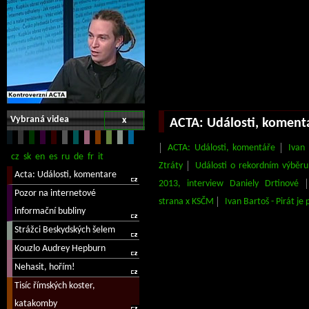
Vybraná videa
x
ACTA: Události, koment
ACTA: Události, komentáře
Ivan
Ztráty
Události o rekordním výběr
2013, interview Daniely Drtinové
strana x KSČM
Ivan Bartoš - Pirát j