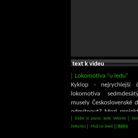
text k videu
Lokomotiva "u ledu"
Kyklop - nejrychlejší 
lokomotiva sedmdesát
musely Československé d
odmítnout? Mezi projekt
Dejte si pozor, jede Velorex
Sen
před rokem 1989 zast
železnici
Muž na Jawě
Retro
politických důvodů, pa