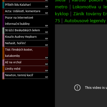
světa
Karosu pokořil 
metro
Lokomotiva u l
kyklop
Zánik továrny 
75
Autobusové legendy