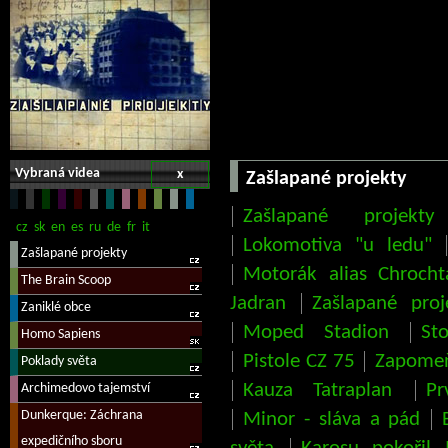
Vybraná videa
x
Zašlapané projekty
Zašlapané projekty
Lokomotiva "u ledu"
Motorák alias Chrocht
Jadran
Zašlapané proj
Moped Stadion
St
Pistole CZ 75
Zapomeň
Kauza Tatraplan
P
Minor - sláva a pád