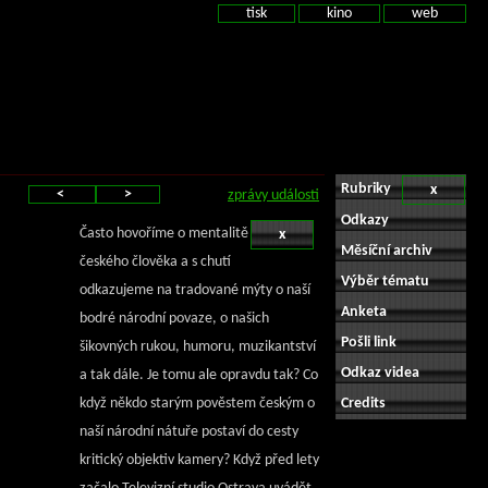
tisk
kino
web
Rubriky
x
<
>
zprávy události
Odkazy
Často hovoříme o mentalitě
x
Měsíční archiv
českého člověka a s chutí
Výběr tématu
odkazujeme na tradované mýty o naší
Anketa
bodré národní povaze, o našich
Pošli link
šikovných rukou, humoru, muzikantství
Odkaz videa
a tak dále. Je tomu ale opravdu tak? Co
když někdo starým pověstem českým o
Credits
naší národní nátuře postaví do cesty
kritický objektiv kamery? Když před lety