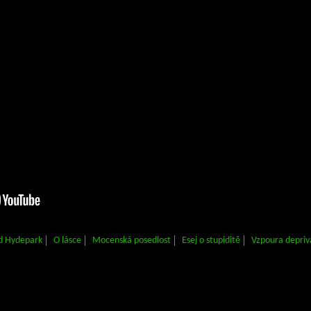
d Hydepark
O lásce
Mocenská posedlost
Esej o stupiditě
Vzpoura depriv