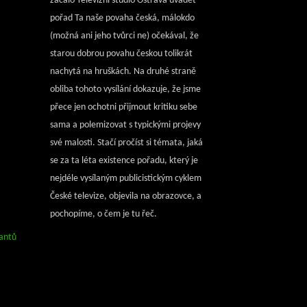
začalo Televizní studio Ostrava uvádět
pořad Ta naše povaha česká, málokdo
(možná ani jeho tvůrci ne) očekával, že
starou dobrou povahu českou tolikrát
nachytá na hruškách. Na druhé straně
obliba tohoto vysílání dokazuje, že jsme
přece jen ochotni přijmout kritiku sebe
sama a polemizovat s typickými projevy
své malosti. Stačí pročíst si témata, jaká
se za ta léta existence pořadu, který je
nejdéle vysílaným publicistickým cyklem
České televize, objevila na obrazovce, a
pochopíme, o čem je tu řeč.
antů