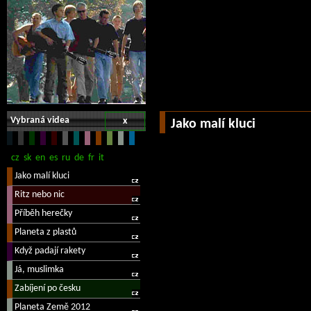
Vybraná videa
x
Jako malí kluci