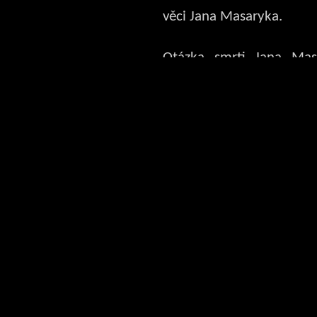
věci Jana Masaryka.
Otázka smrti Jana Mas
stále budí pozornost v
zavražděn, či spáchal s
šlo o nešťastnou náhodu
prvních dokonalých zlo
kteří se právě před dvě
moci ve státě?
Tvůrčí tým ostravských
oslovil na základě těch
některé z pamětníků a 
Masaryka, ale i špičko
biomechanika Jiřího Str