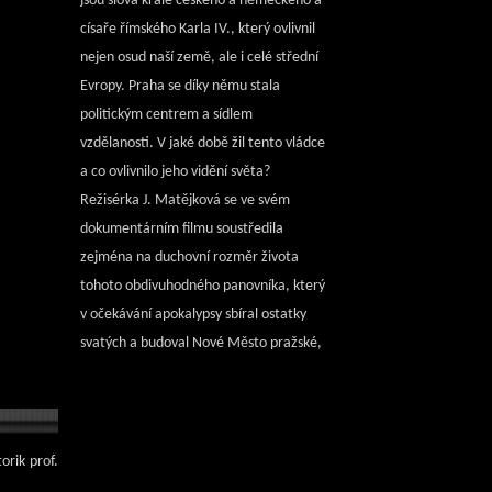
jsou slova krále českého a německého a
císaře římského Karla IV., který ovlivnil
nejen osud naší země, ale i celé střední
Evropy. Praha se díky němu stala
politickým centrem a sídlem
vzdělanosti. V jaké době žil tento vládce
a co ovlivnilo jeho vidění světa?
Režisérka J. Matějková se ve svém
dokumentárním filmu soustředila
zejména na duchovní rozměr života
tohoto obdivuhodného panovníka, který
v očekávání apokalypsy sbíral ostatky
svatých a budoval Nové Město pražské,
které se mělo stát novým Jeruzalémem.
Mystické cítění Karla IV. se projevuje i
ve stavbě hradu Karlštejn. Jeho vize
hluboce zakořeněné v křesťanské
orik prof.
spiritualitě mu pomohly vytvořit velkou