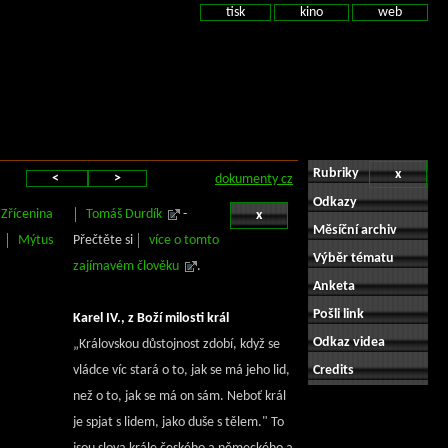
tisk
kino
web
Rubriky
x
<
>
dokumenty cz
Odkazy
Zřícenina
Tomáš Durdík
-
x
Měsíční archiv
y
Mýtus
Přečtěte si
více o tomto
Výběr tématu
zajímavém člověku
.
Anketa
Pošli link
Karel IV., z Boží milosti král
Odkaz videa
„Královskou důstojnost zdobí, když se
vládce víc stará o to, jak se má jeho lid,
Credits
než o to, jak se má on sám. Neboť král
je spjat s lidem, jako duše s tělem." To