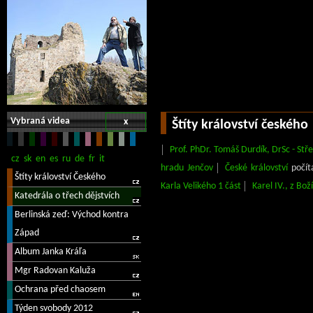
Vybraná videa
x
Štíty království českého
Prof. PhDr. Tomáš Durdík, DrSc - St
hradu Jenčov
České království
počít
Karla Velikého 1 část
Karel IV., z Boží