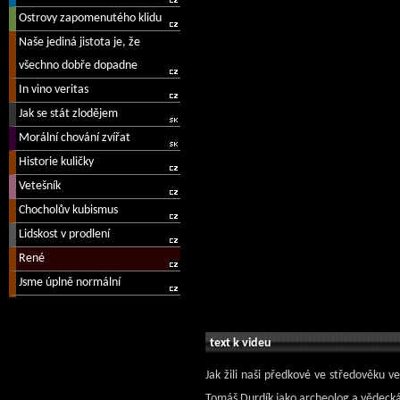
text k videu
Jak žili naši předkové ve středověku v
Tomáš Durdík jako archeolog a vědecká 