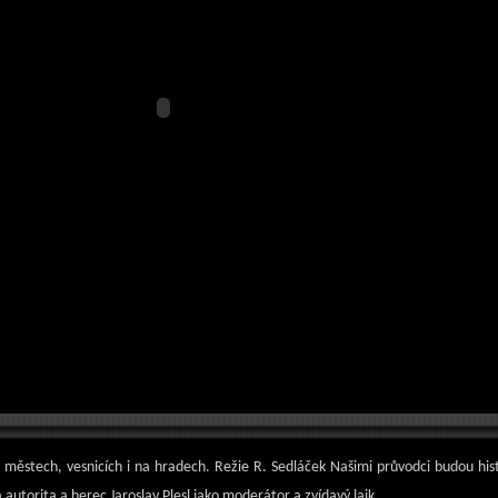
e městech, vesnicích i na hradech. Režie R. Sedláček Našimi průvodci budou hist
autorita a herec Jaroslav Plesl jako moderátor a zvídavý laik.