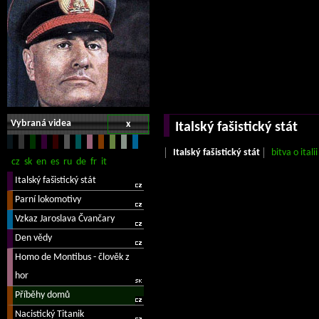
Vybraná videa
x
Italský fašistický stát
Italský fašistický stát
bitva o italii