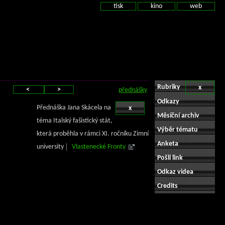
tisk
kino
web
Rubriky
x
<
>
přednášky
Odkazy
Přednáška Jana Skácela na
x
Měsíční archiv
téma Italský fašistický stát,
Výběr tématu
která proběhla v rámci XI. ročníku Zimní
Anketa
university
Vlastenecké Fronty
Pošli link
Odkaz videa
Credits