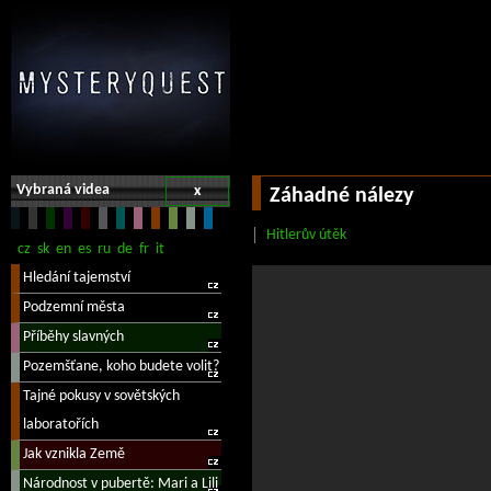
Vybraná videa
x
Záhadné nálezy
Hitlerův útěk