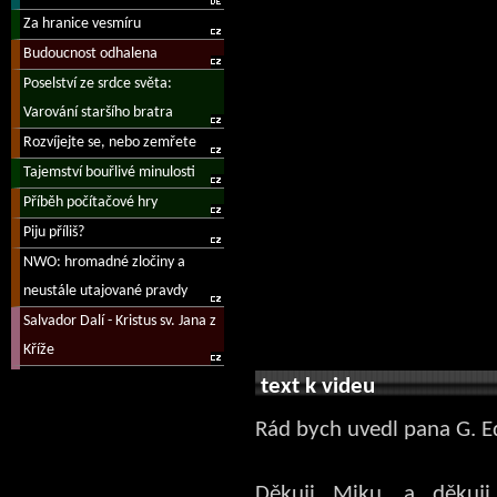
text k videu
Rád bych uvedl pana G. E
Děkuji Miku, a děku