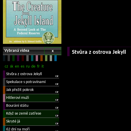
Vybraná videa
x
Stvůra z ostrova Jekyll