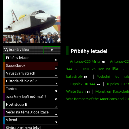
Vybraná videa
x
Příběhy letadel
Antonov-225 Mrija
Antonov-22
144
MIG-25 Hon na lišku
katastrofy
Poslední let rak
Tupolev Tu-144
Tupolev Tu-1
White Swan
Monstrum Kaspické
War Bombers of the Americans and Ru