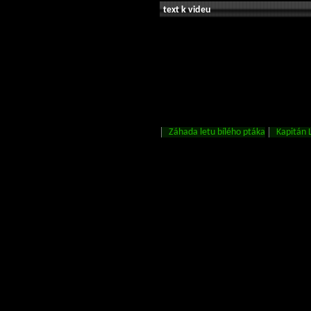
text k videu
Záhada letu bílého ptáka
Kapitán 