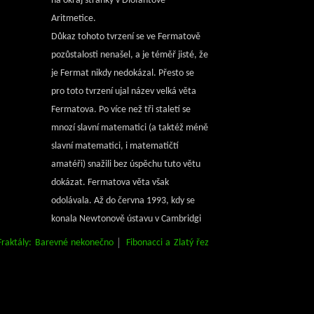
na okraj stránky v Diofantově
Aritmetice.
Důkaz tohoto tvrzení se ve Fermatově
pozůstalosti nenašel, a je téměř jisté, že
je Fermat nikdy nedokázal. Přesto se
pro toto tvrzení ujal název velká věta
Fermatova. Po více než tři staletí se
mnozí slavní matematici (a taktéž méně
slavní matematici, i matematičtí
amatéři) snažili bez úspěchu tuto větu
dokázat. Fermatova věta však
odolávala. Až do června 1993, kdy se
konala Newtonově ústavu v Cambridgi
matematická konference, na niž se sjela
Fraktály: Barevné nekonečno
Fibonacci a Zlatý řez
řada expertů v teorii čísel, což je jedna z
mnoha specializovaných matematických
disciplin. Jedním z přednášejících byl
čtyřicetiletý Andrew Wiles, profesor