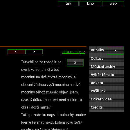
tisk
kino
web
Rubriky
x
<
>
dokumenty cz
Odkazy
"Krychli nelze rozdělit na
x
Měsíční archiv
dvě krychle, ani čtvrtou
Výběr tématu
mocninu na dvě čtvrté mocniny, a
Anketa
obecně žádnou vyšší mocninu na dvě
Pošli link
mocniny téhož stupně: objevil jsem
Odkaz videa
úžasný důkaz, na který není na tomto
okraji dosti místa."
Credits
Tuto poznámku napsal toulouský soudce
Pierre Fermat někdy kolem roku 1637