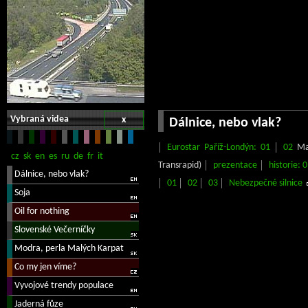
Vybraná videa
x
Dálnice, nebo vlak?
Eurostar Paříž-Londýn: 01
02
Mag
Transrapid)
prezentace
historie: 
01
02
03
Nebezpečné silnice