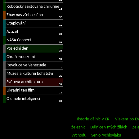
Historie dálnic v ČR
Vlakem po E
železnic
Dálnice v mých žilách
Žel
Východu
Sen o rychlovlaku