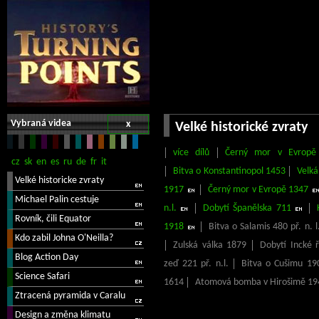
Vybraná videa
x
Velké historické zvraty
více dílů
Černý mor v Evropě
Bitva o Konstantinopol 1453
Velká
1917
Černý mor v Evropě 1347
n.l.
Dobytí Španělska 711
1918
Bitva o Salamis 480 př. n. l
Zulská válka 1879
Dobytí Incké 
zeď 221 př. n.l.
Bitva o Cušimu 19
1614
Atomová bomba v Hirošimě 19