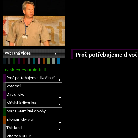
Vybraná videa
x
Proč potřebujeme divoč