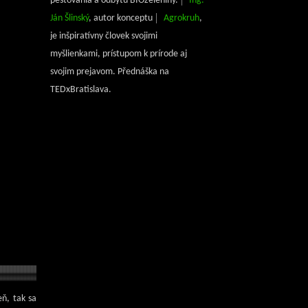
pestovania a odbytu BIOzeleniny.
Ing.
Ján Šlinský
, autor konceptu
Agrokruh
,
je inšpiratívny človek svojimi
myšlienkami, prístupom k prírode aj
svojim prejavom. Přednáška na
TEDxBratislava.
eň, tak sa