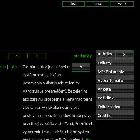
tisk
kino
web
Rubriky
x
<
>
přednášky
Odkazy
ruh
Ján
Farmár, autor jedinečného
x
Měsíční archiv
systému ekologického
Výběr tématu
pestovania a distribúcie zeleniny
Anketa
Agrokruh Je presvedčený, že zelenina
Pošli link
ako zdraviu prospešná a nenahraditeľná
Odkaz videa
zložka výživy človeka nesmie byť
pestovaná s použitím jedov, hrubej sily a
Credits
bezcitnej vypočítavosti. Tvrdí, že kráča k
vytvoreniu trvalo udržateľného systému