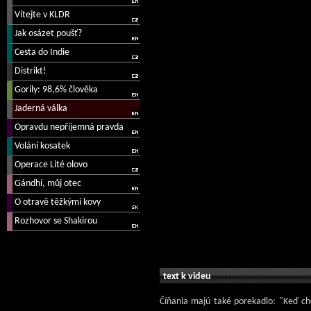
text k videu
Číňania majú také porekadlo: "Keď chc