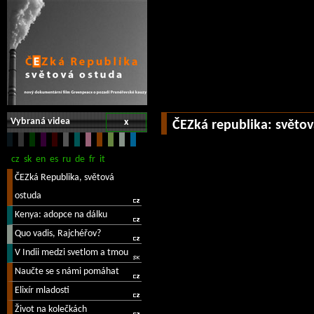
Vybraná videa
x
ČEZká republika: světo