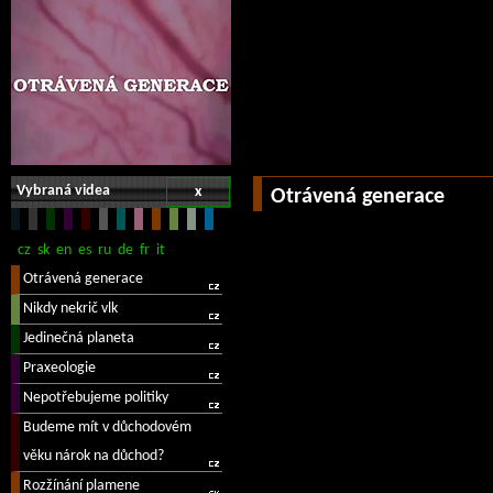
Vybraná videa
x
Otrávená generace