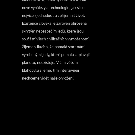
dlouhověkost, hmotný dostatek a stále
nové vynálezy a technologie, jak si co
nejvíce zjednodušit a zpříjemnit život.
Existence člověka je zároveň ohrožena
skrytým nebezpečím jedů, které jsou
součástí všech civilizačních vymožeností.
Žijeme v iluzích, že pomalá smrt námi
vyrobenými jedy, které pomalu zaplavují
planetu, neexistuje. V čím větším
blahobytu žijeme, tím intenzivněji
nechceme vidět naše ohrožení.