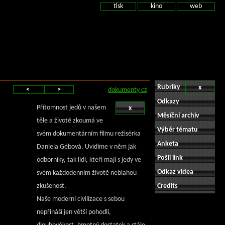
tisk
kino
web
Rubriky
x
<
>
dokumenty cz
Odkazy
Přítomnost jedů v našem
x
Měsíční archiv
těle a životě zkoumá ve
Výběr tématu
svém dokumentárním filmu režisérka
Anketa
Daniela Gébová. Uvidíme v něm jak
Pošli link
odborníky, tak lidi, kteří mají s jedy ve
Odkaz videa
svém každodenním životě neblahou
zkušenost.
Credits
Naše moderní civilizace s sebou
nepřináší jen větší pohodlí,