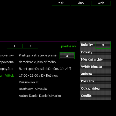
tisk
kino
web
Rubriky
x
<
>
přednášky
Odkazy
slovenský
Přístupy a strategie přímé
x
Měsíční archiv
odpovedná
demokracie jako přímého
Výběr tématu
ropagátor
řízení společnosti občanům. 30. září ·
Anketa
r Vittek
17:00 - 21:00 v DK Ružinov,
Pošli link
Ružinovská 28
Odkaz videa
Bratislava, Slovakia
Autor: Daniel Danielis Marko
Credits