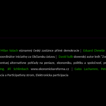
 Milan Valach
významný český zastánce přímé demokracie
Eduard Chmelár
a koordinátor Iniciatívy za Občiansku ústavu
David Sulík
slovenský autor kníh "Z
entuej alternatívne pohľady na peniaze, ekonomiku, politiku a spoločnosť, p
Ing. Jiří Schlimbach
www.ekonomickareforma.cz
Gabo Lachamnn, Pete
a a Participativny strom, Elektronicka participacia