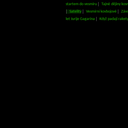
startem do vesmíru
Tajné dějiny kos
Satelity
Vesmírní kovbojové
Závo
let Jurije Gagarina
Když padají raket