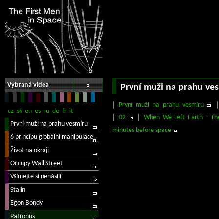
Vybraná videa
x
První muži na prahu ve
První muži na prahu vesmíru
02
When We Left Earth - Th
minutes before space