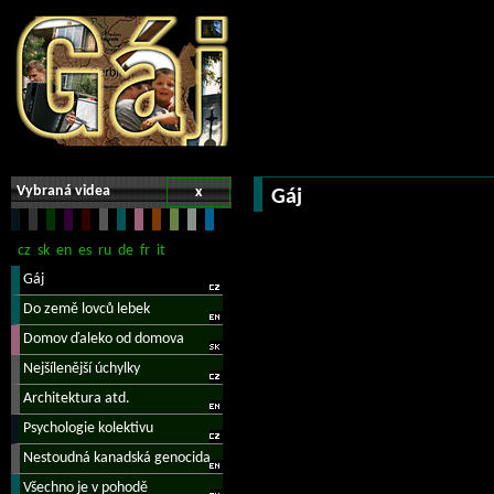
Vybraná videa
x
Gáj