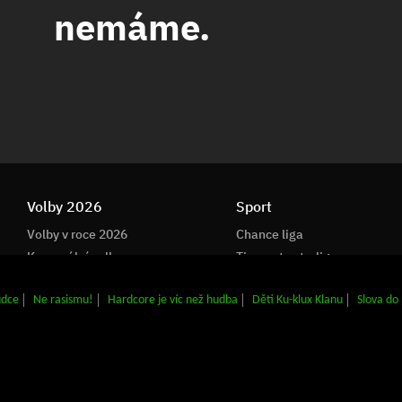
ůdce
Ne rasismu!
Hardcore je víc než hudba
Děti Ku-klux Klanu
Slova do