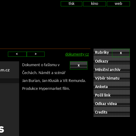
tisk
kino
web
Rubriky
x
<
>
dokumenty cz
Odkazy
Dokument o fašismu v
x
Měsíční archiv
Čechách. Námět a scénář
Výběr tématu
Jan Burian, Jan Klusák a Vít Remunda.
Anketa
Produkce Hypermarket film.
Pošli link
Odkaz videa
Credits