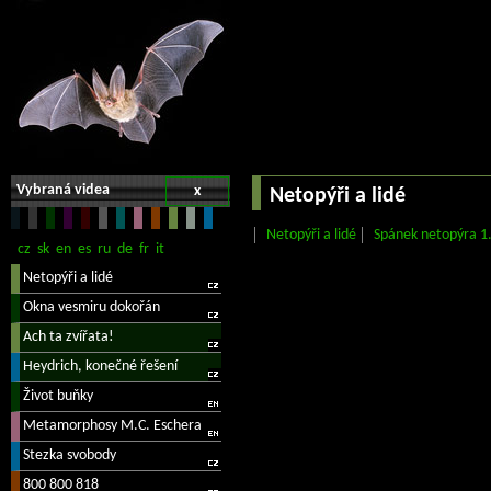
Vybraná videa
x
Netopýři a lidé
Netopýři a lidé
Spánek netopýra 1